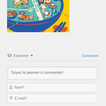
S’abonner
Connexion
N
o
m
E
*
-
m