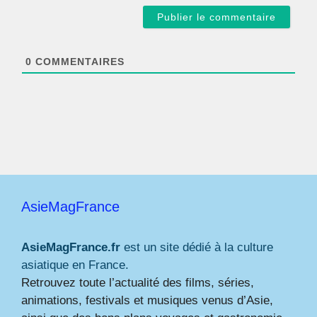
a
i
l
*
0
COMMENTAIRES
AsieMagFrance
AsieMagFrance.fr
est un site dédié à la culture
asiatique en France.
Retrouvez toute l’actualité des films, séries,
animations, festivals et musiques venus d’Asie,