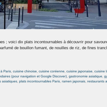
s ; voici dix plats incontournables à découvrir pour savourer
fumé de bouillon fumant, de nouilles de riz, de fines tranc
 à Paris
,
cuisine chinoise
,
cuisine coréenne
,
cuisine japonaise
,
cuisine 
daires (pour navigation et Google Discover)
,
gastronomie asiatique
,
g
s asiatiques
,
plats incontournables Paris
,
ramen japonais
,
restaurants a