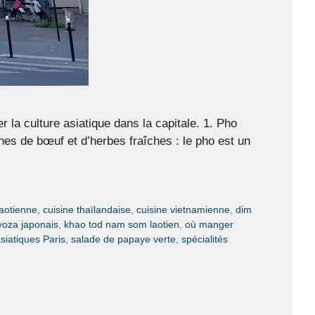
 la culture asiatique dans la capitale. 1. Pho
hes de bœuf et d’herbes fraîches : le pho est un
laotienne
,
cuisine thaïlandaise
,
cuisine vietnamienne
,
dim
yoza japonais
,
khao tod nam som laotien
,
où manger
siatiques Paris
,
salade de papaye verte
,
spécialités