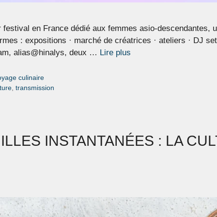
r festival en France dédié aux femmes asio-descendantes, une
formes : expositions · marché de créatrices · ateliers · DJ se
am, alias@hinalys, deux …
Lire plus
oyage culinaire
ture
,
transmission
LLES INSTANTANÉES : LA CUL