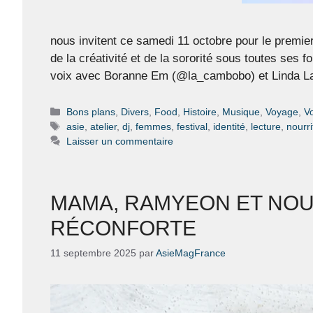
nous invitent ce samedi 11 octobre pour le premie
de la créativité et de la sororité sous toutes ses 
voix avec Boranne Em (@la_cambobo) et Linda L
Catégories
Bons plans
,
Divers
,
Food
,
Histoire
,
Musique
,
Voyage
,
V
Étiquettes
asie
,
atelier
,
dj
,
femmes
,
festival
,
identité
,
lecture
,
nourri
Laisser un commentaire
MAMA, RAMYEON ET NOUI
RÉCONFORTE
11 septembre 2025
par
AsieMagFrance