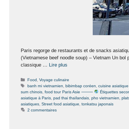
Paris regorge de restaurants et de snacks asiatique
(Vietnamese beef noodle soup) – Vietnam Un bol par
classique …
Lire plus
Catégories
Food
,
Voyage culinaire
Étiquettes
banh mi vietnamien
,
bibimbap coréen
,
cuisine asiatique
sum chinois
,
food tour Paris Asie ⸻
Étiquettes secon
asiatique à Paris
,
pad thai thaïlandais
,
pho vietnamien
,
plat
asiatiques
,
Street food asiatique
,
tonkatsu japonais
2 commentaires