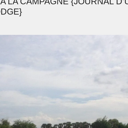
 A LA CAMPAGNE {JOURNAL D’U
DGE}