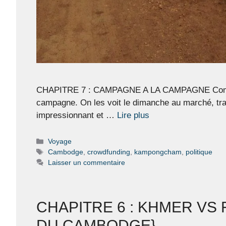
CHAPITRE 7 : CAMPAGNE A LA CAMPAGNE Comme en F
campagne. On les voit le dimanche au marché, tract
impressionnant et …
Lire plus
Catégories
Voyage
Étiquettes
Cambodge
,
crowdfunding
,
kampongcham
,
politique
Laisser un commentaire
CHAPITRE 6 : KHMER VS
DU CAMBODGE}