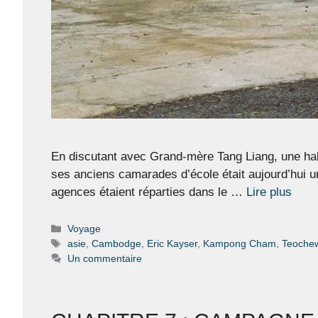
En discutant avec Grand-mère Tang Liang, une habi
ses anciens camarades d’école était aujourd’hui u
agences étaient réparties dans le …
Lire plus
Catégories
Voyage
Étiquettes
asie
,
Cambodge
,
Eric Kayser
,
Kampong Cham
,
Teoche
Un commentaire